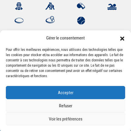
Gérer le consentement
Pour offrir les meilleures expériences, nous utilisons des technologies telles que
les cookies pour stocker et/ou accéder aux informations des appareils. Le fait de
Association Sportive Montferrandaise
consentir à ces technologies nous permettra de traiter des données telles que le
84, boulevard Léon Jouhaux
comportement de navigation ou les ID uniques sur ce site. Le fait de ne pas
CS 80221 - 63021 Clermont-Ferrand Cedex 2
consentir ou de retirer son consentement peut avoir un effet négatif sur certaines
caractéristiques et fonctions.
Téléphone:
+33 (0) 4 51 11 00 20
Accepter
Email :
accueil@asm-omnisports.com
Refuser
Voir les préférences