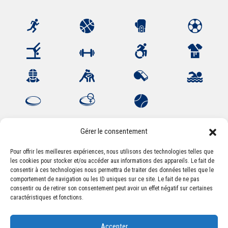
Gérer le consentement
Pour offrir les meilleures expériences, nous utilisons des technologies telles que
les cookies pour stocker et/ou accéder aux informations des appareils. Le fait de
Association Sportive Montferrandaise
consentir à ces technologies nous permettra de traiter des données telles que le
84, boulevard Léon Jouhaux
comportement de navigation ou les ID uniques sur ce site. Le fait de ne pas
CS 80221 - 63021 Clermont-Ferrand Cedex 2
consentir ou de retirer son consentement peut avoir un effet négatif sur certaines
caractéristiques et fonctions.
Téléphone:
+33 (0) 4 51 11 00 20
Accepter