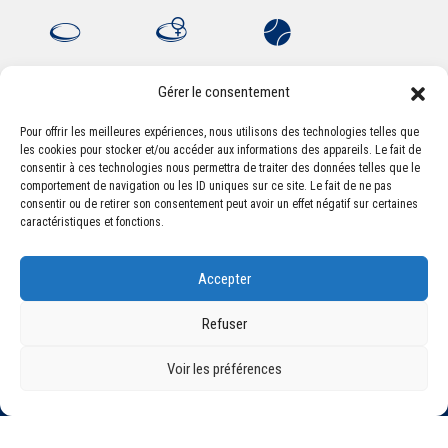
Gérer le consentement
Pour offrir les meilleures expériences, nous utilisons des technologies telles que
les cookies pour stocker et/ou accéder aux informations des appareils. Le fait de
Association Sportive Montferrandaise
consentir à ces technologies nous permettra de traiter des données telles que le
84, boulevard Léon Jouhaux
comportement de navigation ou les ID uniques sur ce site. Le fait de ne pas
CS 80221 - 63021 Clermont-Ferrand Cedex 2
consentir ou de retirer son consentement peut avoir un effet négatif sur certaines
caractéristiques et fonctions.
Téléphone:
+33 (0) 4 51 11 00 20
Accepter
Email :
accueil@asm-omnisports.com
Refuser
Voir les préférences