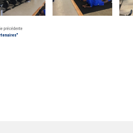
ie précédente
rtenaires"