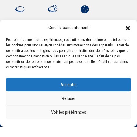
Gérer le consentement
Pour offrir les meilleures expériences, nous utilisons des technologies telles que
les cookies pour stocker et/ou accéder aux informations des appareils. Le fait de
Association Sportive Montferrandaise
consentir à ces technologies nous permettra de traiter des données telles que le
84, boulevard Léon Jouhaux
comportement de navigation ou les ID uniques sur ce site. Le fait de ne pas
CS 80221 - 63021 Clermont-Ferrand Cedex 2
consentir ou de retirer son consentement peut avoir un effet négatif sur certaines
caractéristiques et fonctions.
Téléphone:
+33 (0) 4 51 11 00 20
Accepter
Email :
accueil@asm-omnisports.com
Refuser
Voir les préférences