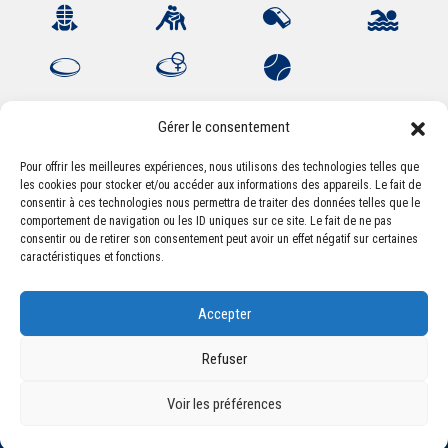
Gérer le consentement
Pour offrir les meilleures expériences, nous utilisons des technologies telles que
les cookies pour stocker et/ou accéder aux informations des appareils. Le fait de
Association Sportive Montferrandaise
consentir à ces technologies nous permettra de traiter des données telles que le
84, boulevard Léon Jouhaux
comportement de navigation ou les ID uniques sur ce site. Le fait de ne pas
CS 80221 - 63021 Clermont-Ferrand Cedex 2
consentir ou de retirer son consentement peut avoir un effet négatif sur certaines
caractéristiques et fonctions.
Téléphone:
+33 (0) 4 51 11 00 20
Accepter
Email :
accueil@asm-omnisports.com
Refuser
Voir les préférences