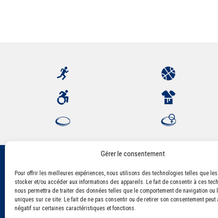
Gérer le consentement
Pour offrir les meilleures expériences, nous utilisons des technologies telles que le
Association Sportive Montferrandaise
stocker et/ou accéder aux informations des appareils. Le fait de consentir à ces tec
84, boulevard Léon Jouhaux
nous permettra de traiter des données telles que le comportement de navigation ou l
CS 80221 - 63021 Clermont-Ferrand Cedex 2
uniques sur ce site. Le fait de ne pas consentir ou de retirer son consentement peut a
négatif sur certaines caractéristiques et fonctions.