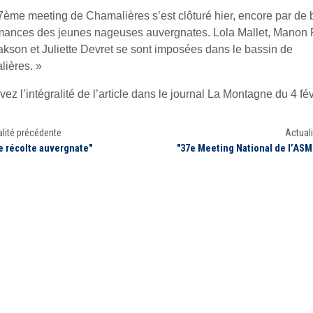
7ème meeting de Chamalières s’est clôturé hier, encore par de 
mances des jeunes nageuses auvergnates. Lola Mallet, Manon
akson et Juliette Devret se sont imposées dans le bassin de
ières. »
ez l’intégralité de l’article dans le journal La Montagne du 4 fé
lité précédente
Actuali
le récolte auvergnate"
"37e Meeting National de l’AS