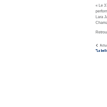
« Le 3
perfor
Lara J
Chamal
Retrouv
Actua
"La bel