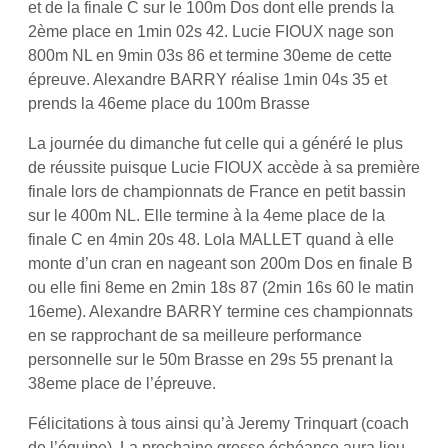
et de la finale C sur le 100m Dos dont elle prends la
2ème place en 1min 02s 42. Lucie FIOUX nage son
800m NL en 9min 03s 86 et termine 30eme de cette
épreuve. Alexandre BARRY réalise 1min 04s 35 et
prends la 46eme place du 100m Brasse
La journée du dimanche fut celle qui a généré le plus
de réussite puisque Lucie FIOUX accède à sa première
finale lors de championnats de France en petit bassin
sur le 400m NL. Elle termine à la 4eme place de la
finale C en 4min 20s 48. Lola MALLET quand à elle
monte d’un cran en nageant son 200m Dos en finale B
ou elle fini 8eme en 2min 18s 87 (2min 16s 60 le matin
16eme). Alexandre BARRY termine ces championnats
en se rapprochant de sa meilleure performance
personnelle sur le 50m Brasse en 29s 55 prenant la
38eme place de l’épreuve.
Félicitations à tous ainsi qu’à Jeremy Trinquart (coach
de l’équipe). La prochaine grosse échéance aura lieu