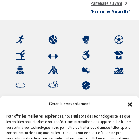
Partenaire suivant
"Harmonie Mutuelle"
Gérer le consentement
Pour offrir les meilleures expériences, nous utilisons des technologies telles que
les cookies pour stocker et/ou accéder aux informations des appareils. Le fait de
Association Sportive Montferrandaise
consentir à ces technologies nous permettra de traiter des données telles que le
84, boulevard Léon Jouhaux
comportement de navigation ou les ID uniques sur ce site. Le fait de ne pas
CS 80221 - 63021 Clermont-Ferrand Cedex 2
consentir ou de retirer son consentement peut avoir un effet négatif sur certaines