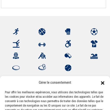
Gérer le consentement
Pour offrir les meilleures expériences, nous utilisons des technologies telles que
les cookies pour stocker et/ou accéder aux informations des appareils. Le fait de
Association Sportive Montferrandaise
consentir à ces technologies nous permettra de traiter des données telles que le
84, boulevard Léon Jouhaux
comportement de navigation ou les ID uniques sur ce site. Le fait de ne pas
CS 80221 - 63021 Clermont-Ferrand Cedex 2