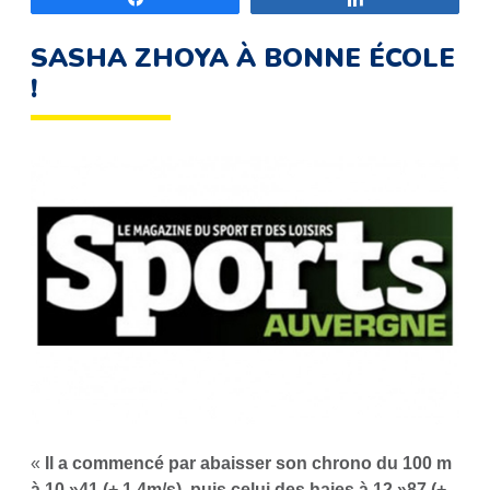
SASHA ZHOYA À BONNE ÉCOLE
!
«
Il a commencé par abaisser son chrono du 100 m
à 10 »41 (+ 1,4m/s), puis celui des haies à 12 »87 (+