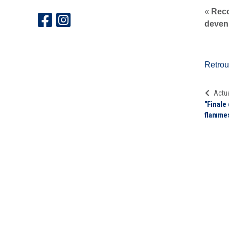
«
Reco
devenu
Retrouv
Actua
"Finale 
flammes