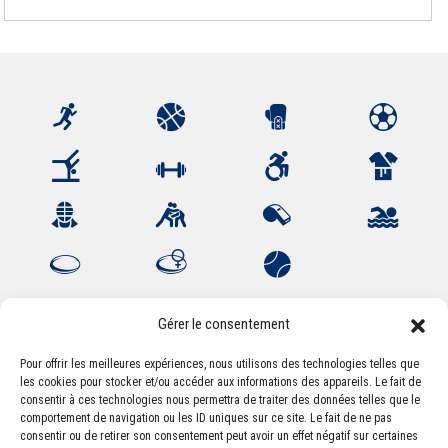
Gérer le consentement
Pour offrir les meilleures expériences, nous utilisons des technologies telles que
les cookies pour stocker et/ou accéder aux informations des appareils. Le fait de
Association Sportive Montferrandaise
consentir à ces technologies nous permettra de traiter des données telles que le
84, boulevard Léon Jouhaux
comportement de navigation ou les ID uniques sur ce site. Le fait de ne pas
CS 80221 - 63021 Clermont-Ferrand Cedex 2
consentir ou de retirer son consentement peut avoir un effet négatif sur certaines