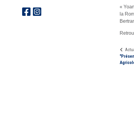
« Yoan
la Rom
Bertra
Retrouv
Actua
"Présen
Agricol