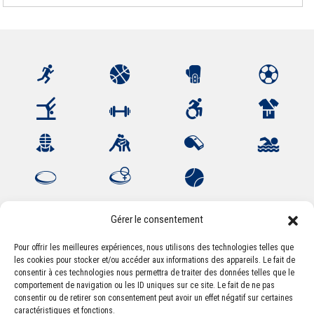
Gérer le consentement
Pour offrir les meilleures expériences, nous utilisons des technologies telles que
les cookies pour stocker et/ou accéder aux informations des appareils. Le fait de
Association Sportive Montferrandaise
consentir à ces technologies nous permettra de traiter des données telles que le
84, boulevard Léon Jouhaux
comportement de navigation ou les ID uniques sur ce site. Le fait de ne pas
CS 80221 - 63021 Clermont-Ferrand Cedex 2
consentir ou de retirer son consentement peut avoir un effet négatif sur certaines
caractéristiques et fonctions.