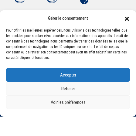
Gérer le consentement
Pour offrir les meilleures expériences, nous utilisons des technologies telles que
les cookies pour stocker et/ou accéder aux informations des appareils. Le fait de
Association Sportive Montferrandaise
consentir à ces technologies nous permettra de traiter des données telles que le
84, boulevard Léon Jouhaux
comportement de navigation ou les ID uniques sur ce site. Le fait de ne pas
CS 80221 - 63021 Clermont-Ferrand Cedex 2
consentir ou de retirer son consentement peut avoir un effet négatif sur certaines
caractéristiques et fonctions.
Téléphone:
+33 (0) 4 51 11 00 20
Accepter
Email :
accueil@asm-omnisports.com
Refuser
Voir les préférences
©2021 Tous droits réservés - Association Sportive Montferrandaise