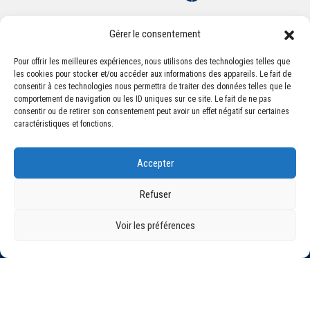
Gérer le consentement
Pour offrir les meilleures expériences, nous utilisons des technologies telles que
les cookies pour stocker et/ou accéder aux informations des appareils. Le fait de
Association Sportive Montferrandaise
consentir à ces technologies nous permettra de traiter des données telles que le
84, boulevard Léon Jouhaux
comportement de navigation ou les ID uniques sur ce site. Le fait de ne pas
CS 80221 - 63021 Clermont-Ferrand Cedex 2
consentir ou de retirer son consentement peut avoir un effet négatif sur certaines
caractéristiques et fonctions.
Téléphone:
+33 (0) 4 51 11 00 20
Accepter
Email :
accueil@asm-omnisports.com
Refuser
Voir les préférences
©2021 Tous droits réservés - Association Sportive Montferrandaise
Mentions légales
Politique de confidentialité