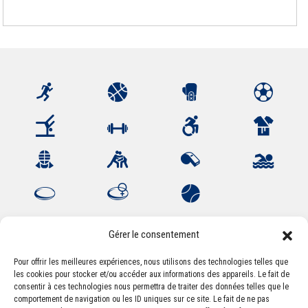
Gérer le consentement
Pour offrir les meilleures expériences, nous utilisons des technologies telles que
les cookies pour stocker et/ou accéder aux informations des appareils. Le fait de
Association Sportive Montferrandaise
consentir à ces technologies nous permettra de traiter des données telles que le
84, boulevard Léon Jouhaux
comportement de navigation ou les ID uniques sur ce site. Le fait de ne pas
CS 80221 - 63021 Clermont-Ferrand Cedex 2