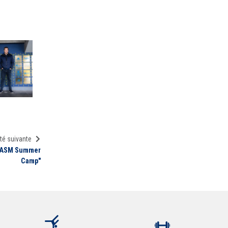
té suivante
s ASM Summer
Camp"