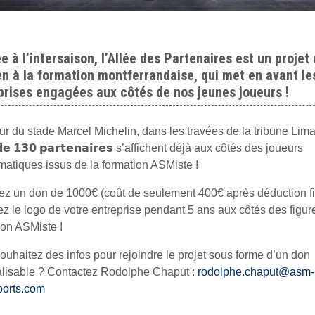
e à l’intersaison, l’Allée des Partenaires est un projet
en à la formation montferrandaise, qui met en avant le
prises engagées aux côtés de nos jeunes joueurs !
r du stade Marcel Michelin, dans les travées de la tribune Lima
 𝗱𝗲 𝟭𝟯𝟬 𝗽𝗮𝗿𝘁𝗲𝗻𝗮𝗶𝗿𝗲𝘀 s’affichent déjà aux côtés des joueurs
atiques issus de la formation ASMiste !
ez un don de 1000€ (coût de seulement 400€ après déduction fis
z le logo de votre entreprise pendant 5 ans aux côtés des figur
ion ASMiste !
ouhaitez des infos pour rejoindre le projet sous forme d’un don
alisable ? Contactez Rodolphe Chaput :
rodolphe.chaput@asm-
orts.com