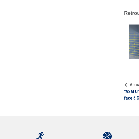
Retrou
Actua
"ASM U1
face à 