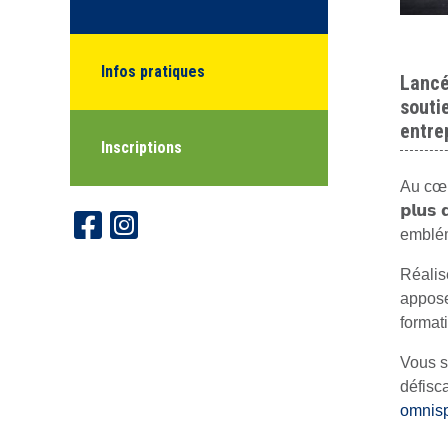
Infos pratiques
Lancé
souti
entre
Inscriptions
Au cœu
𝗽𝗹𝘂𝘀
emblém
Réalis
appose
format
Vous s
défisc
omnisp