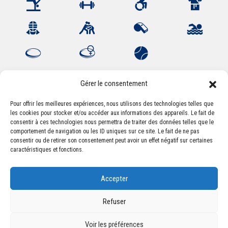
Gérer le consentement
Pour offrir les meilleures expériences, nous utilisons des technologies telles que
Association Sportive Montferrandaise
les cookies pour stocker et/ou accéder aux informations des appareils. Le fait de
consentir à ces technologies nous permettra de traiter des données telles que le
84, boulevard Léon Jouhaux
comportement de navigation ou les ID uniques sur ce site. Le fait de ne pas
CS 80221 - 63021 Clermont-Ferrand Cedex 2
consentir ou de retirer son consentement peut avoir un effet négatif sur certaines
caractéristiques et fonctions.
Téléphone:
+33 (0) 4 51 11 00 20
Accepter
Email :
accueil@asm-omnisports.com
Refuser
Voir les préférences