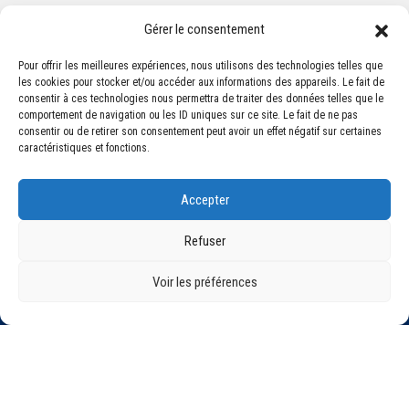
Gérer le consentement
Pour offrir les meilleures expériences, nous utilisons des technologies telles que
les cookies pour stocker et/ou accéder aux informations des appareils. Le fait de
Association Sportive Montferrandaise
consentir à ces technologies nous permettra de traiter des données telles que le
84, boulevard Léon Jouhaux
comportement de navigation ou les ID uniques sur ce site. Le fait de ne pas
CS 80221 - 63021 Clermont-Ferrand Cedex 2
consentir ou de retirer son consentement peut avoir un effet négatif sur certaines
caractéristiques et fonctions.
Téléphone:
+33 (0) 4 51 11 00 20
Accepter
Email :
accueil@asm-omnisports.com
Refuser
Voir les préférences
©2021 Tous droits réservés - Association Sportive Montferrandaise
Mentions légales
Politique de confidentialité