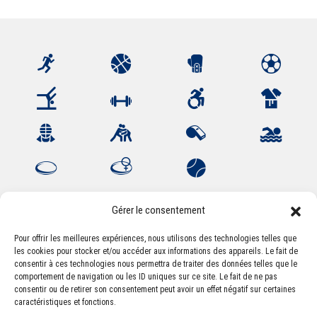
Gérer le consentement
Pour offrir les meilleures expériences, nous utilisons des technologies telles que
les cookies pour stocker et/ou accéder aux informations des appareils. Le fait de
Association Sportive Montferrandaise
consentir à ces technologies nous permettra de traiter des données telles que le
84, boulevard Léon Jouhaux
comportement de navigation ou les ID uniques sur ce site. Le fait de ne pas
CS 80221 - 63021 Clermont-Ferrand Cedex 2
consentir ou de retirer son consentement peut avoir un effet négatif sur certaines
caractéristiques et fonctions.