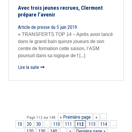
Avec trois jeunes recrues, Clermont
prépare l’avenir
Article de presse du 5 juin 2019
« TRANSFERTS TOP 14 – Après avoir lancé
dans le grand bain quinze joueurs de son
centre de formation cette saison, l’ASM
poursuit dans sa logique de f [...]
Lire la suite
« Première page
«
…
Page 112 sur 148
10
20
30
…
110
111
112
113
114
…
120
130
140
…
»
Dernière page »