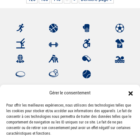
Gérer le consentement
Pour offrir les meilleures expériences, nous utilisons des technologies telles que
les cookies pour stocker et/ou accéder aux informations des appareils. Le fait de
Association Sportive Montferrandaise
consentir à ces technologies nous permettra de traiter des données telles que le
84, boulevard Léon Jouhaux
comportement de navigation ou les ID uniques sur ce site. Le fait de ne pas
CS 80221 - 63021 Clermont-Ferrand Cedex 2
consentir ou de retirer son consentement peut avoir un effet négatif sur certaines
caractéristiques et fonctions.