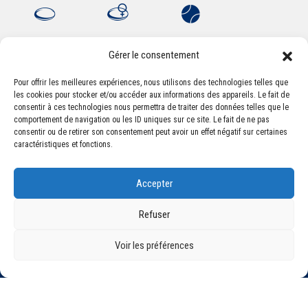
Gérer le consentement
Pour offrir les meilleures expériences, nous utilisons des technologies telles que
les cookies pour stocker et/ou accéder aux informations des appareils. Le fait de
Association Sportive Montferrandaise
consentir à ces technologies nous permettra de traiter des données telles que le
84, boulevard Léon Jouhaux
comportement de navigation ou les ID uniques sur ce site. Le fait de ne pas
CS 80221 - 63021 Clermont-Ferrand Cedex 2
consentir ou de retirer son consentement peut avoir un effet négatif sur certaines
caractéristiques et fonctions.
Téléphone:
+33 (0) 4 51 11 00 20
Accepter
Email :
accueil@asm-omnisports.com
Refuser
Voir les préférences