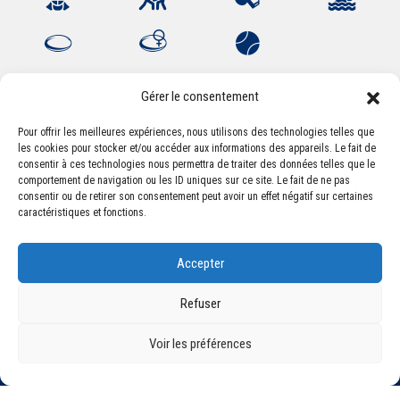
Gérer le consentement
Pour offrir les meilleures expériences, nous utilisons des technologies telles que
Association Sportive Montferrandaise
les cookies pour stocker et/ou accéder aux informations des appareils. Le fait de
consentir à ces technologies nous permettra de traiter des données telles que le
84, boulevard Léon Jouhaux
comportement de navigation ou les ID uniques sur ce site. Le fait de ne pas
CS 80221 - 63021 Clermont-Ferrand Cedex 2
consentir ou de retirer son consentement peut avoir un effet négatif sur certaines
caractéristiques et fonctions.
Téléphone:
+33 (0) 4 51 11 00 20
Accepter
Email :
accueil@asm-omnisports.com
Refuser
Voir les préférences