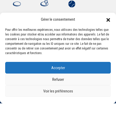
Gérer le consentement
Pour offrir les meilleures expériences, nous utilisons des technologies telles que
les cookies pour stocker et/ou accéder aux informations des appareils. Le fait de
Association Sportive Montferrandaise
consentir à ces technologies nous permettra de traiter des données telles que le
84, boulevard Léon Jouhaux
comportement de navigation ou les ID uniques sur ce site. Le fait de ne pas
CS 80221 - 63021 Clermont-Ferrand Cedex 2
consentir ou de retirer son consentement peut avoir un effet négatif sur certaines
caractéristiques et fonctions.
Téléphone:
+33 (0) 4 51 11 00 20
Accepter
Email :
accueil@asm-omnisports.com
Refuser
Voir les préférences
©2021 Tous droits réservés - Association Sportive Montferrandaise