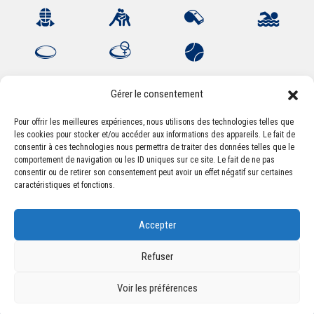
Gérer le consentement
Pour offrir les meilleures expériences, nous utilisons des technologies telles que
les cookies pour stocker et/ou accéder aux informations des appareils. Le fait de
Association Sportive Montferrandaise
consentir à ces technologies nous permettra de traiter des données telles que le
84, boulevard Léon Jouhaux
comportement de navigation ou les ID uniques sur ce site. Le fait de ne pas
CS 80221 - 63021 Clermont-Ferrand Cedex 2
consentir ou de retirer son consentement peut avoir un effet négatif sur certaines
caractéristiques et fonctions.
Téléphone:
+33 (0) 4 51 11 00 20
Accepter
Email :
accueil@asm-omnisports.com
Refuser
Voir les préférences