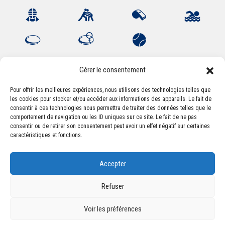
Gérer le consentement
Pour offrir les meilleures expériences, nous utilisons des technologies telles que
les cookies pour stocker et/ou accéder aux informations des appareils. Le fait de
Association Sportive Montferrandaise
consentir à ces technologies nous permettra de traiter des données telles que le
84, boulevard Léon Jouhaux
comportement de navigation ou les ID uniques sur ce site. Le fait de ne pas
CS 80221 - 63021 Clermont-Ferrand Cedex 2
consentir ou de retirer son consentement peut avoir un effet négatif sur certaines
caractéristiques et fonctions.
Téléphone:
+33 (0) 4 51 11 00 20
Accepter
Email :
accueil@asm-omnisports.com
Refuser
Voir les préférences