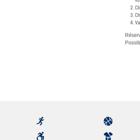
vo
Cl
Ch
Va
Réserv
Possibi