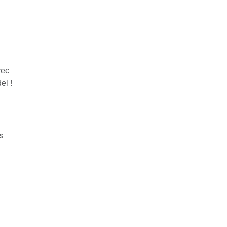
vec
el !
s.