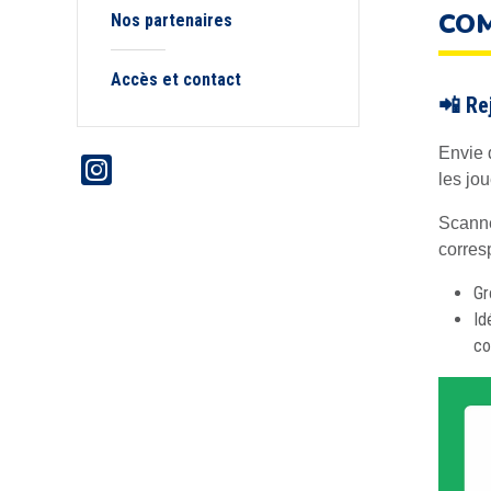
COM
Nos partenaires
Accès et contact
📲 Re
Envie 
les jo
Scanne
corres
Gr
Id
co