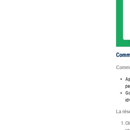
Comme
Commen
Ap
pa
Go
id
La rése
Cl