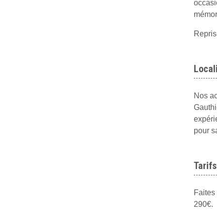
occasi
mémora
Repris
Local
Nos ac
Gauthi
expéri
pour s
Tarifs
Faites
290€.