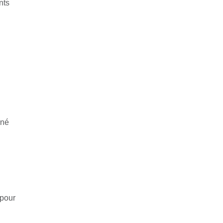
nts
nné
 pour