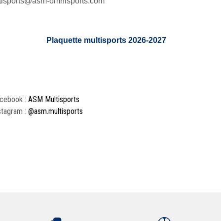
tisports@asm-omnisports.com
Plaquette multisports 2026-2027
cebook :
ASM Multisports
stagram :
@asm.multisports