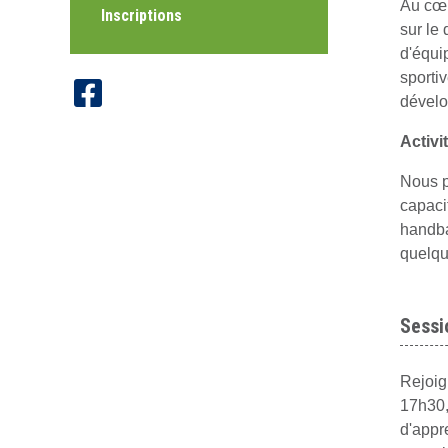
Au cœ
Inscriptions
sur le
d'équi
sporti
dévelop
Activi
Nous p
capaci
handba
quelqu
Sessi
Rejoig
17h30,
d'appr