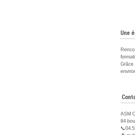
Une é
Rencon
format
Grâce 
enviro
Conta
ASM Om
84 bou
📞04.5