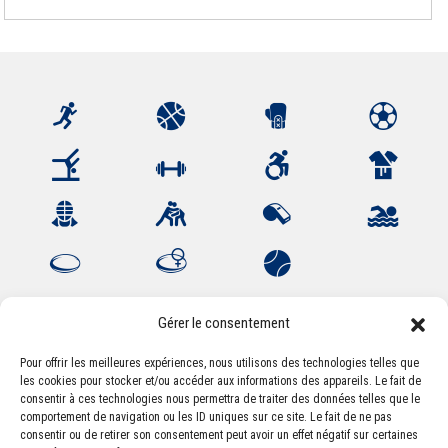
Gérer le consentement
Pour offrir les meilleures expériences, nous utilisons des technologies telles que
les cookies pour stocker et/ou accéder aux informations des appareils. Le fait de
Association Sportive Montferrandaise
consentir à ces technologies nous permettra de traiter des données telles que le
84, boulevard Léon Jouhaux
comportement de navigation ou les ID uniques sur ce site. Le fait de ne pas
CS 80221 - 63021 Clermont-Ferrand Cedex 2
consentir ou de retirer son consentement peut avoir un effet négatif sur certaines