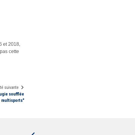
16 et 2018,
 pas cette
té suivante
ugie soufflée
 multisports"