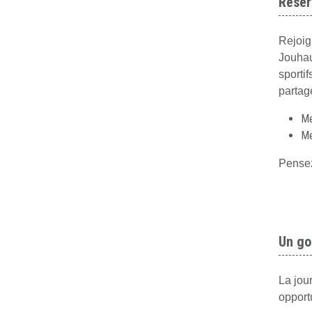
Réser
Rejoig
Jouhau
sporti
partag
Me
Me
Pensez
Un go
La jou
opport