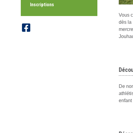
Inscriptions
Vous c
dès la
mercre
Jouha
Décou
De nom
athlét
enfant