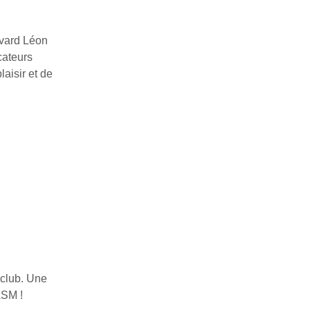
evard Léon
cateurs
aisir et de
 club. Une
ASM !