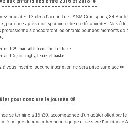
vé aux enfants nés entre 2016 et 2018
👧
nez-nous dès 13h45 à l’accueil de l’ASM Omnisports, 84 Boul
x, pour une après-midi sportive riche en découvertes. Nos édu
fs professionnels encadreront les enfants pour des moments de pl
e.
rcredi 29 mai : athlétisme, foot et boxe
rcredi 5 juin : rugby, tennis et basket
 à vous inscrire, aucune inscription ne sera prise sur place 🎟️
ûter pour conclure la journée
🍪
rnée se termine à 15h30, accompagnée d’un goûter offert par le
unité unique de rencontrer notre équipe et de vivre l’ambiance 