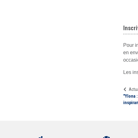
Inscr
Pour in
en env
occasi
Les in
Actua
"Ylona 
inspira