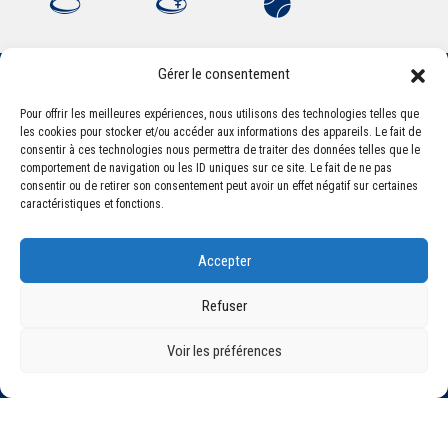
Gérer le consentement
Pour offrir les meilleures expériences, nous utilisons des technologies telles que
Association Sportive Montferrandaise
les cookies pour stocker et/ou accéder aux informations des appareils. Le fait de
84, boulevard Léon Jouhaux
consentir à ces technologies nous permettra de traiter des données telles que le
CS 80221 - 63021 Clermont-Ferrand Cedex 2
comportement de navigation ou les ID uniques sur ce site. Le fait de ne pas
consentir ou de retirer son consentement peut avoir un effet négatif sur certaines
caractéristiques et fonctions.
Téléphone:
+33 (0) 4 51 11 00 20
Email :
accueil@asm-omnisports.com
Accepter
Refuser
Voir les préférences
©2021 Tous droits réservés - Association Sportive Montferrandaise