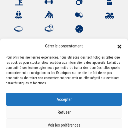
Gérer le consentement
Pour offrir les meilleures expériences, nous utilisons des technologies telles que
les cookies pour stocker et/ou accéder aux informations des appareils. Le fait de
Association Sportive Montferrandaise
consentir à ces technologies nous permettra de traiter des données telles que le
84, boulevard Léon Jouhaux
comportement de navigation ou les ID uniques sur ce site. Le fait de ne pas
CS 80221 - 63021 Clermont-Ferrand Cedex 2
consentir ou de retirer son consentement peut avoir un effet négatif sur certaines
caractéristiques et fonctions.
Téléphone:
+33 (0) 4 51 11 00 20
Accepter
Email :
accueil@asm-omnisports.com
Refuser
Voir les préférences