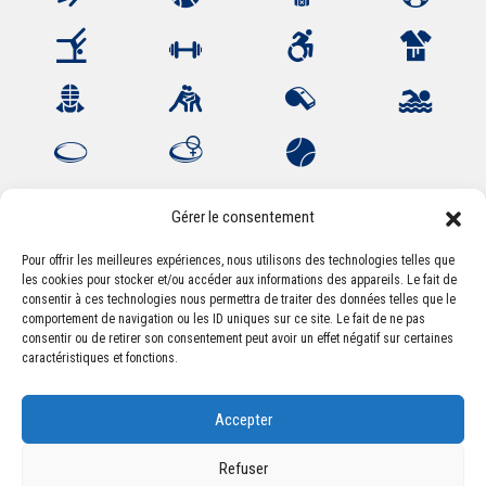
Gérer le consentement
Pour offrir les meilleures expériences, nous utilisons des technologies telles que
les cookies pour stocker et/ou accéder aux informations des appareils. Le fait de
Association Sportive Montferrandaise
consentir à ces technologies nous permettra de traiter des données telles que le
84, boulevard Léon Jouhaux
comportement de navigation ou les ID uniques sur ce site. Le fait de ne pas
CS 80221 - 63021 Clermont-Ferrand Cedex 2
consentir ou de retirer son consentement peut avoir un effet négatif sur certaines
caractéristiques et fonctions.
Téléphone:
+33 (0) 4 51 11 00 20
Accepter
Email :
accueil@asm-omnisports.com
Refuser