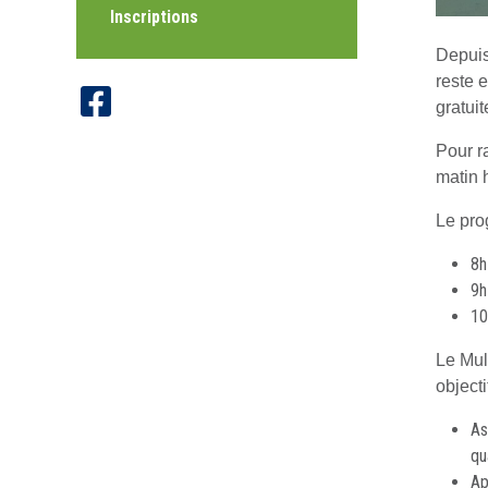
Inscriptions
Depuis 
reste 
gratuit
Pour r
matin 
Le pro
8h
9h
10
Le Mult
objectif
As
qu
Ap