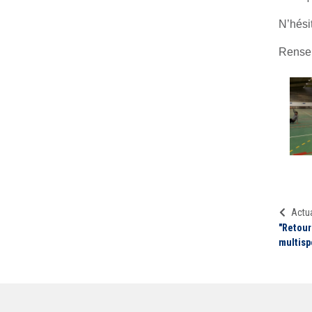
N’hésit
Rensei
Actua
"Retour
multisp