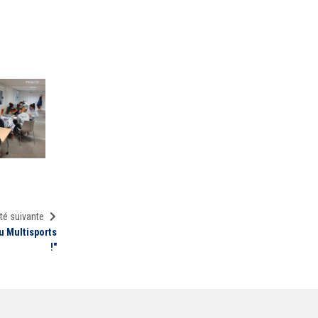
té suivante
u Multisports
!"