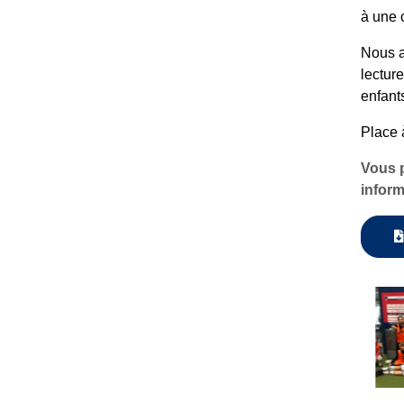
à une 
Nous a
lectur
enfant
Place 
Vous p
inform