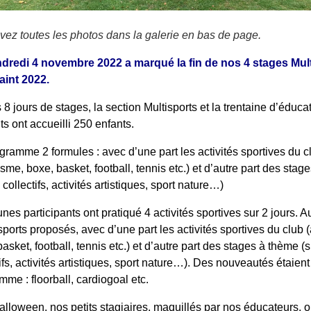
vez toutes les photos dans la galerie en bas de page.
dredi 4 novembre 2022 a marqué la fin de nos 4 stages Mul
int 2022.
 8 jours de stages, la section Multisports et la trentaine d’éduca
ts ont accueilli 250 enfants.
gramme 2 formules : avec d’une part les activités sportives du c
isme, boxe, basket, football, tennis etc.) et d’autre part des sta
 collectifs, activités artistiques, sport nature…)
nes participants ont pratiqué 4 activités sportives sur 2 jours. Au
sports proposés, avec d’une part les activités sportives du club (
asket, football, tennis etc.) et d’autre part des stages à thème (
ifs, activités artistiques, sport nature…). Des nouveautés étaient
mme : floorball, cardiogoal etc.
alloween, nos petits stagiaires, maquillés par nos éducateurs, o