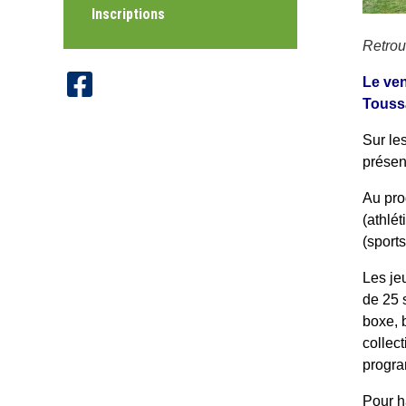
Inscriptions
Retrou
Le ven
Toussa
Sur les
présen
Au pro
(athlét
(sports
Les jeu
de 25 
boxe, b
collect
progra
Pour h