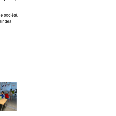
.
e société,
sir des