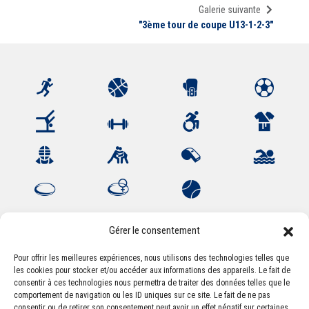
Galerie suivante
"3ème tour de coupe U13-1-2-3"
Gérer le consentement
Pour offrir les meilleures expériences, nous utilisons des technologies telles que
les cookies pour stocker et/ou accéder aux informations des appareils. Le fait de
Association Sportive Montferrandaise
consentir à ces technologies nous permettra de traiter des données telles que le
84, boulevard Léon Jouhaux
comportement de navigation ou les ID uniques sur ce site. Le fait de ne pas
CS 80221 - 63021 Clermont-Ferrand Cedex 2
consentir ou de retirer son consentement peut avoir un effet négatif sur certaines