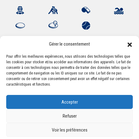
Gérer le consentement
Pour offrir les meilleures expériences, nous utilisons des technologies telles que
les cookies pour stocker et/ou accéder aux informations des appareils. Le fait de
Association Sportive Montferrandaise
consentir à ces technologies nous permettra de traiter des données telles que le
84, boulevard Léon Jouhaux
comportement de navigation ou les ID uniques sur ce site. Le fait de ne pas
CS 80221 - 63021 Clermont-Ferrand Cedex 2
consentir ou de retirer son consentement peut avoir un effet négatif sur certaines
caractéristiques et fonctions.
Téléphone:
+33 (0) 4 51 11 00 20
Accepter
Email :
accueil@asm-omnisports.com
Refuser
Voir les préférences