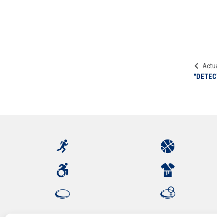
Actua
"DETECT