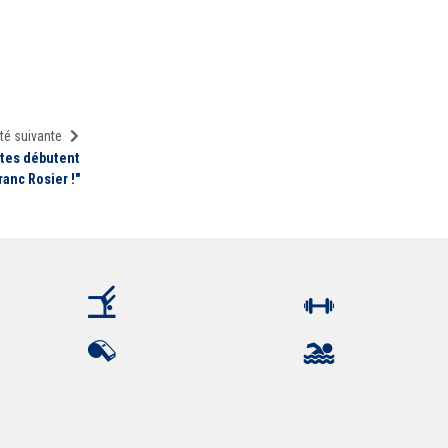
té suivante
rtes débutent
ranc Rosier !"