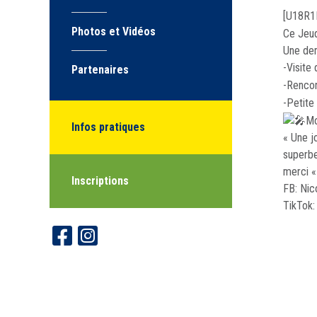
[U18R1
Photos et Vidéos
Ce Jeud
Une dem
-Visite
Partenaires
-Rencon
-Petite
Mo
Infos pratiques
« Une j
superbe
merci «
Inscriptions
FB: Nic
TikTok: