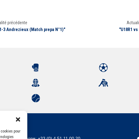
lité précédente
Actuali
1-3 Andrezieux (Match prepa N°1)"
"U18R1 vs
s cookies pour
hnologies
Téléphone:
+33 (0) 4 51 11 00 20