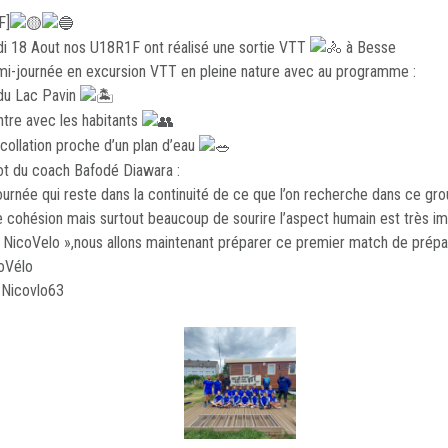
F]
i 18 Aout nos U18R1F ont réalisé une sortie VTT
à Besse
i-journée en excursion VTT en pleine nature avec au programme :
 du Lac Pavin
tre avec les habitants
 collation proche d’un plan d’eau
t du coach Bafodé Diawara :
ournée qui reste dans la continuité de ce que l’on recherche dans ce gr
 cohésion mais surtout beaucoup de sourire l’aspect humain est très im
 NicoVelo »,nous allons maintenant préparer ce premier match de prépa
oVélo
 Nicovlo63