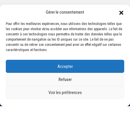
Gérer le consentement
Pour offrir les meilleures expériences, nous utilisons des technologies telles que
les cookies pour stocker et/ou accéder aux informations des appareils. Le fait de
Association Sportive Montferrandaise
consentir à ces technologies nous permettra de traiter des données telles que le
84, boulevard Léon Jouhaux
comportement de navigation ou les ID uniques sur ce site. Le fait de ne pas
CS 80221 - 63021 Clermont-Ferrand Cedex 2
consentir ou de retirer son consentement peut avoir un effet négatif sur certaines
caractéristiques et fonctions.
Téléphone:
+33 (0) 4 51 11 00 20
Accepter
Email :
accueil@asm-omnisports.com
Refuser
Voir les préférences
©2021 Tous droits réservés - Association Sportive Montferrandaise
Mentions légales
Politique de confidentialité