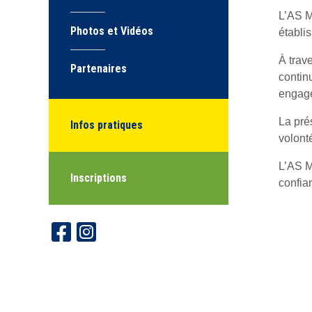
L’AS M
Photos et Vidéos
établi
À trave
Partenaires
contin
engage
La pré
Infos pratiques
volont
L’AS M
Inscriptions
confia