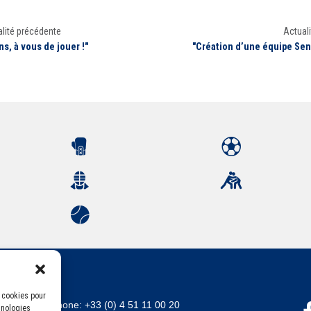
lité précédente
Actuali
ns, à vous de jouer !"
"Création d’une équipe Sen
s cookies pour
Téléphone:
+33 (0) 4 51 11 00 20
hnologies