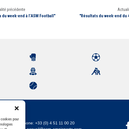
lité précédente
Actuali
 du week-end à l’ASM Football"
"Résultats du week-end du 4
s cookies pour
Téléphone:
+33 (0) 4 51 11 00 20
hnologies
Email :
accueil@asm-omnisports.com