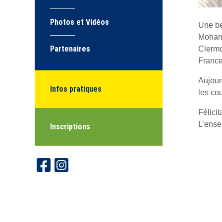
Photos et Vidéos
Une be
Mohame
Partenaires
Clermo
France
Aujour
Infos pratiques
les co
Félicit
L’ense
Inscriptions