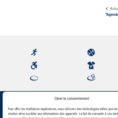
Actua
"Agenda
Gérer le consentement
Pour offrir les meilleures expériences, nous utilisons des technologies telles que le
Association Sportive Montferrandaise
stocker et/ou accéder aux informations des appareils. Le fait de consentir à ces tec
84, boulevard Léon Jouhaux