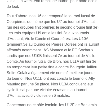
C’était un week-end rempli de tournoi pour notre école
de foot.
Tout d’abord, nos U6 ont remporté le tournoi futsal de
Courpières, de même que les U7 au tournoi d’Aulnat
(un des groupes finit premier, le second groupe finit 3e).
Les trois équipes U9 ont elles fini 2e aux tournois
d’Adulant, Vic le Comte et Courpières. Les U10A
terminent 3e au tournoi de Pierres Dorées ont ils auront
affrontés notamment l’AS Monaco et le FC Sochaux
tandis que nos U10B finissent 7e au tournoi de Vic le
Comte. Au tournoi futsal de Bron, nos U11A ont fini 3e
en remportant leur petite finale contre Bourgoin Jallieu.
Selim Colak a également été nommé meilleur joueur
du tournoi. Nos U11B ont eux conclu le tournoi d’Ally
Mauriac par une 5e place. Nos U13A concluent leur
cycle futsal par une victoire écrasante au tournoi
d’Aulnat avec 6 victoires en 6 matchs.
Concernant notre pôle féminin, les U12F de Benjamin