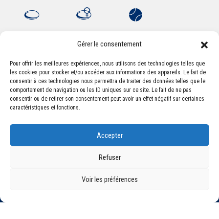
Gérer le consentement
Pour offrir les meilleures expériences, nous utilisons des technologies telles que
les cookies pour stocker et/ou accéder aux informations des appareils. Le fait de
Association Sportive Montferrandaise
consentir à ces technologies nous permettra de traiter des données telles que le
84, boulevard Léon Jouhaux
comportement de navigation ou les ID uniques sur ce site. Le fait de ne pas
CS 80221 - 63021 Clermont-Ferrand Cedex 2
consentir ou de retirer son consentement peut avoir un effet négatif sur certaines
caractéristiques et fonctions.
Téléphone:
+33 (0) 4 51 11 00 20
Accepter
Email :
accueil@asm-omnisports.com
Refuser
Voir les préférences