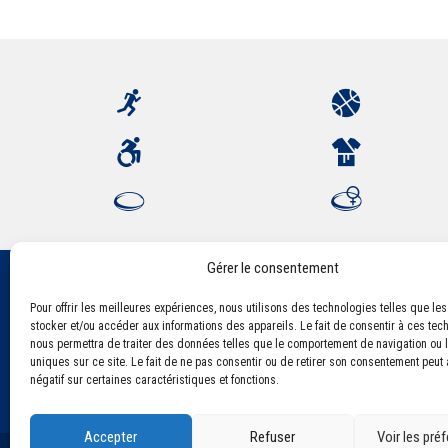
Gérer le consentement
Pour offrir les meilleures expériences, nous utilisons des technologies telles que le
Association Sportive Montferrandaise
stocker et/ou accéder aux informations des appareils. Le fait de consentir à ces tec
84, boulevard Léon Jouhaux
nous permettra de traiter des données telles que le comportement de navigation ou l
CS 80221 - 63021 Clermont-Ferrand Cedex 2
uniques sur ce site. Le fait de ne pas consentir ou de retirer son consentement peut a
négatif sur certaines caractéristiques et fonctions.
Accepter
Refuser
Voir les pré