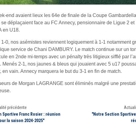
k-end avaient lieux les 64e de finale de la Coupe Gambardell
se déplaçaient face au FC Annecy, pensionnaire de Ligue 2 et 
A en U18.
1-0, nos asémistes reviennent logiquement à 1-1 notamment g
ique service de Chani DAMBURY. Le match continue sur un ton
ule en 2nde mi-temps avec un pénalty très litigieux sifflé par l’a
l. Menés 2-1, nos jaunes & bleus qui jouaient avec 5 u17 pouss
r, en vain. Annecy marquera le but du 3-1 en fin de match.
ueurs de Morgan LAGRANGE sont éliminés malgré une prestat
euse.
lité précédente
Actuali
n Sportive Franc Rosier : réunion
"Notre Section Sportive
pour la saison 2024-2025"
ré