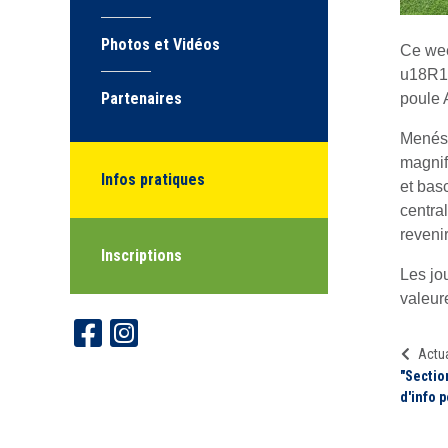
Photos et Vidéos
Ce wee
u18R1 
Partenaires
poule 
Menés 
magnif
Infos pratiques
et basc
centra
reveni
Inscriptions
Les jo
valeur
Actua
"Sectio
d'info 