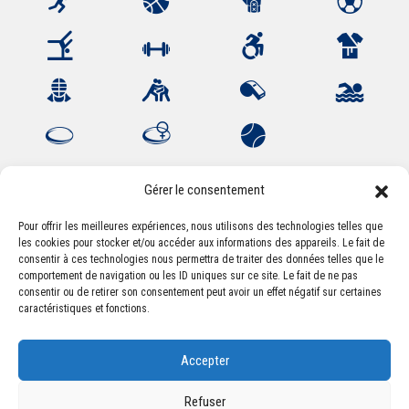
Gérer le consentement
Pour offrir les meilleures expériences, nous utilisons des technologies telles que
Association Sportive Montferrandaise
les cookies pour stocker et/ou accéder aux informations des appareils. Le fait de
consentir à ces technologies nous permettra de traiter des données telles que le
84, boulevard Léon Jouhaux
comportement de navigation ou les ID uniques sur ce site. Le fait de ne pas
CS 80221 - 63021 Clermont-Ferrand Cedex 2
consentir ou de retirer son consentement peut avoir un effet négatif sur certaines
caractéristiques et fonctions.
Téléphone:
+33 (0) 4 51 11 00 20
Accepter
Email :
accueil@asm-omnisports.com
Refuser