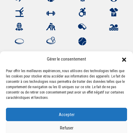
Gérer le consentement
Pour offrir les meilleures expériences, nous utilisons des technologies telles que
les cookies pour stocker et/ou accéder aux informations des appareils. Le fait de
Association Sportive Montferrandaise
consentir à ces technologies nous permettra de traiter des données telles que le
84, boulevard Léon Jouhaux
comportement de navigation ou les ID uniques sur ce site. Le fait de ne pas
CS 80221 - 63021 Clermont-Ferrand Cedex 2
consentir ou de retirer son consentement peut avoir un effet négatif sur certaines
caractéristiques et fonctions.
Téléphone:
+33 (0) 4 51 11 00 20
Accepter
Email :
accueil@asm-omnisports.com
Refuser