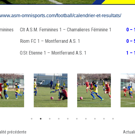
//www.asm-omnisports.com/football/calendrier-et-resultats/
minines
Clt A.S.M. Feminines 1 – Chamalieres Féminine 1
0 – 
Riom F.C 1 – Montferrand A.S. 1
0 – 
O.St Etienne 1 – Montferrand A.S. 1
1 – 
lité précédente
Actuali