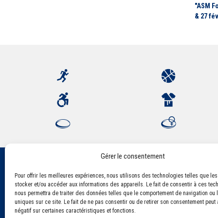
"ASM Fo
& 27 fév
Gérer le consentement
Pour offrir les meilleures expériences, nous utilisons des technologies telles que le
Association Sportive Montferrandaise
stocker et/ou accéder aux informations des appareils. Le fait de consentir à ces tec
84, boulevard Léon Jouhaux
nous permettra de traiter des données telles que le comportement de navigation ou l
CS 80221 - 63021 Clermont-Ferrand Cedex 2
uniques sur ce site. Le fait de ne pas consentir ou de retirer son consentement peut a
négatif sur certaines caractéristiques et fonctions.