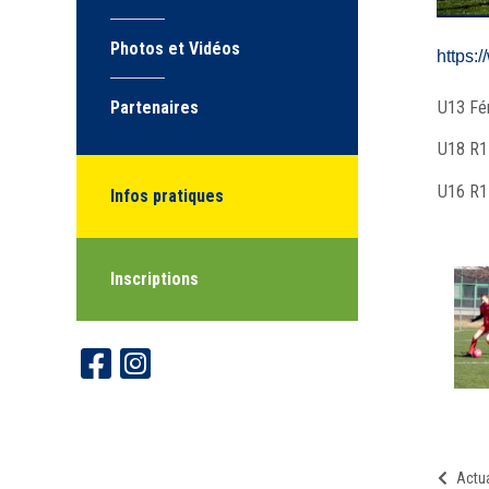
Photos et Vidéos
https:
U13 Fé
Partenaires
U18 R1
U16 R1
Infos pratiques
Inscriptions
Actua