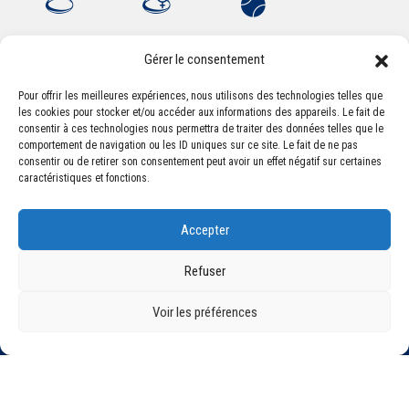
Gérer le consentement
Pour offrir les meilleures expériences, nous utilisons des technologies telles que
les cookies pour stocker et/ou accéder aux informations des appareils. Le fait de
Association Sportive Montferrandaise
consentir à ces technologies nous permettra de traiter des données telles que le
84, boulevard Léon Jouhaux
comportement de navigation ou les ID uniques sur ce site. Le fait de ne pas
CS 80221 - 63021 Clermont-Ferrand Cedex 2
consentir ou de retirer son consentement peut avoir un effet négatif sur certaines
caractéristiques et fonctions.
Téléphone:
+33 (0) 4 51 11 00 20
Accepter
Email :
accueil@asm-omnisports.com
Refuser
Voir les préférences
©2021 Tous droits réservés - Association Sportive Montferrandaise